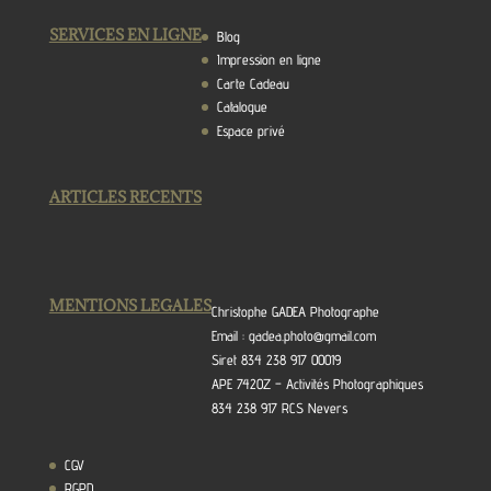
SERVICES EN LIGNE
Blog
Impression en ligne
Carte Cadeau
Catalogue
Espace privé
ARTICLES RECENTS
MENTIONS LEGALES
Christophe GADEA Photographe
Email : gadea.photo@gmail.com
Siret 834 238 917 00019
APE 7420Z – Activités Photographiques
834 238 917 RCS Nevers
CGV
RGPD