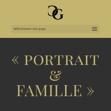
Sélectionner une page
« portrait
&
FAMILLE »