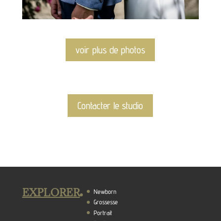
voir plus de photos
Contacter le studio
EXPLORER
Newborn
Grossesse
Portrait