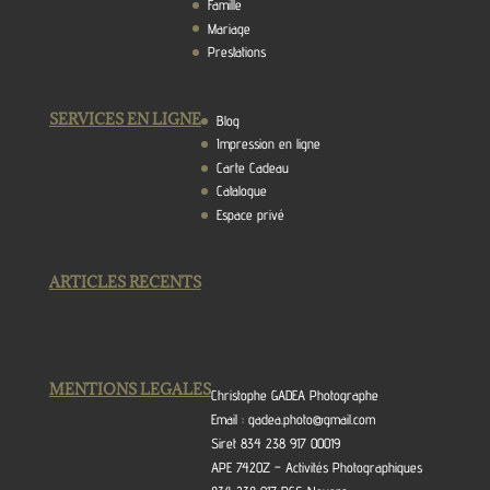
Famille
Mariage
Prestations
SERVICES EN LIGNE
Blog
Impression en ligne
Carte Cadeau
Catalogue
Espace privé
ARTICLES RECENTS
MENTIONS LEGALES
Christophe GADEA Photographe
Email : gadea.photo@gmail.com
Siret 834 238 917 00019
APE 7420Z – Activités Photographiques