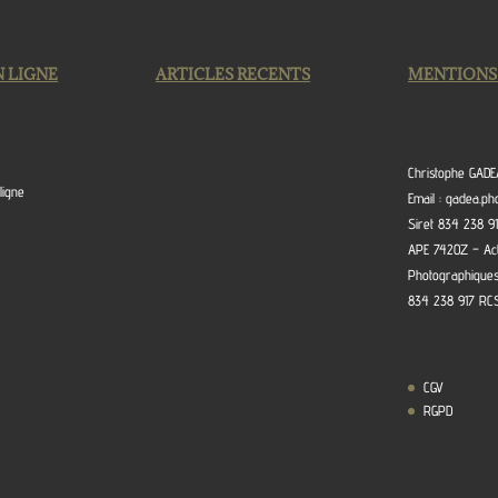
N LIGNE
ARTICLES RECENTS
MENTIONS
Christophe GAD
ligne
Email : gadea.p
Siret 834 238 9
APE 7420Z – Act
Photographique
834 238 917 RC
CGV
RGPD