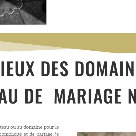
LIEUX DES DOMAIN
AU DE MARIAGE 
âteau ou au domaine pour le
omplicité et de partage, je