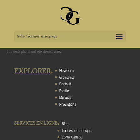
Sélectionner une page
Les inscriptions ont été désactivées.
EXPLORER
Newborn
Grossesse
Portrait
Famille
Mariage
Prestations
SERVICES EN LIGNE
Blog
Impression en ligne
Carte Cadeau