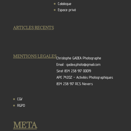
Catalogue
Espace privé
ARTICLES RECENTS
MENTIONS LEGALES
Christophe GADEA Photographe
Email : gadea.photo@gmail.com
Siret 834 238 917 00019
APE 7420Z – Activités Photographiques
834 238 917 RCS Nevers
CGV
RGPD
META